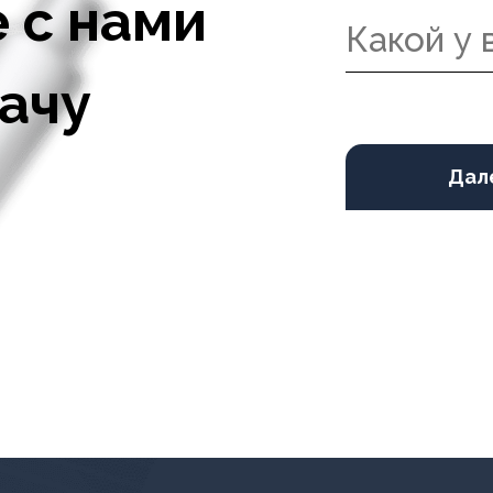
 с нами
ачу
Дал