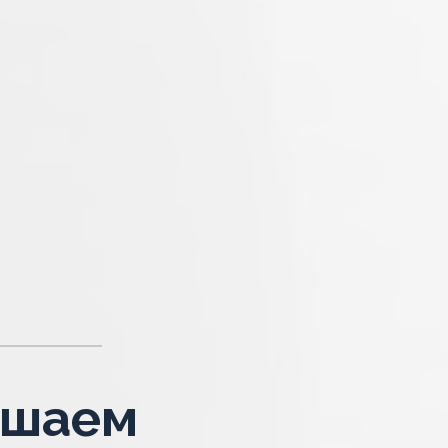
чшаем