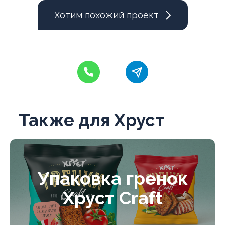
Хотим похожий проект
Также для Хруст
Упаковка гренок
Хруст Craft