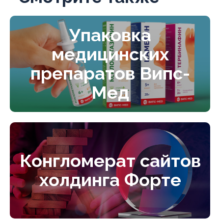
Упаковка
медицинских
препаратов Випс-
Мед
Конгломерат сайтов
холдинга Форте